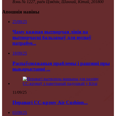
Вэнь № 1227, раён Цзядзін, Шанхай, Кітай, 201800
Апошнія навіны
25/09/25
Чаму кожная вытворчая лінія па
вытворчасці бальзамаў для вуснаў
патрабуе...
18/09/25
Распаўсюджаныя праблемы і рашэнні пры
выкарыстанні ...
11/09/25
Перавагі CC-крэму Air Cushion...
03/09/25