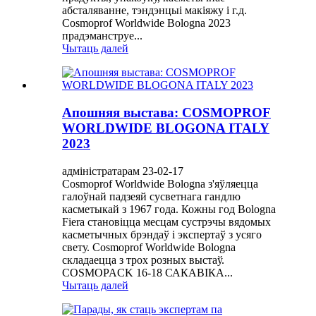
абсталяванне, тэндэнцыі макіяжу і г.д.
Cosmoprof Worldwide Bologna 2023
прадэманструе...
Чытаць далей
Апошняя выстава: COSMOPROF
WORLDWIDE BLOGONA ITALY
2023
адміністратарам 23-02-17
Cosmoprof Worldwide Bologna з'яўляецца
галоўнай падзеяй сусветнага гандлю
касметыкай з 1967 года. Кожны год Bologna
Fiera становіцца месцам сустрэчы вядомых
касметычных брэндаў і экспертаў з усяго
свету. Cosmoprof Worldwide Bologna
складаецца з трох розных выстаў.
COSMOPACK 16-18 САКАВІКА...
Чытаць далей