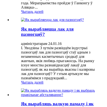
года. Мерапрыемства пройдзе ў Ганконгу ў
Азіяцка-...
Чытаць далей
Як вырабляецца лак для
пазногцяў?
адміністратарам 24.01.16
I. Уводзіны З хуткім развіццём індустрыі
пазногцяў лак для пазногцяў стаў адным з
незаменных касметычных сродкаў для
жанчын, якія любяць прыгажосць. На рынку
існуе мноства разнавіднасцяў лакаў для
пазногцяў, як жа вырабіць якасны і каляровы
лак для пазногцяў? У гэтым артыкуле мы
пазнаёмімся з прадукцыяй...
Чытаць далей
Як вырабляць вадкую памаду і як