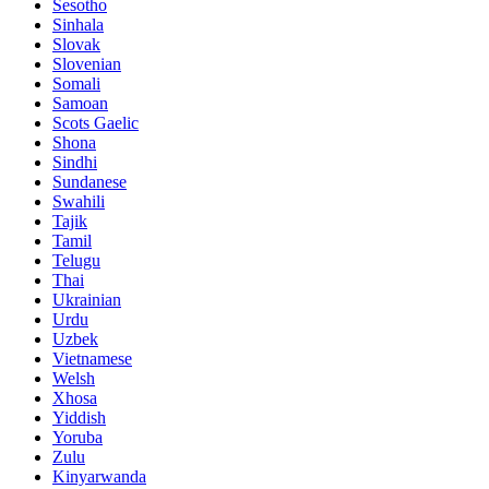
Sesotho
Sinhala
Slovak
Slovenian
Somali
Samoan
Scots Gaelic
Shona
Sindhi
Sundanese
Swahili
Tajik
Tamil
Telugu
Thai
Ukrainian
Urdu
Uzbek
Vietnamese
Welsh
Xhosa
Yiddish
Yoruba
Zulu
Kinyarwanda