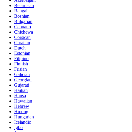
Azerbaijani
Belarusian
Bengali
Bosnian
Bulgarian
Cebuano
Chichewa
Corsican
Croatian
Dutch
Estonian
Filipino
Finnish
Frisian
Galician
Georgian
Gujarati
Haitian
Hausa
Hawaiian
Hebrew
Hmong
Hungarian
Icelandic
Igbo