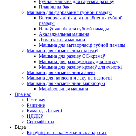
Ручная машына для гарачага разліву
Плавільны бак
Машына для фарбавання губной памады
Вытворчая лінія для напаўнення губной
памады
Напаўняльнік для губной памады
Ахаладжальная машына
Дэмантажная машына
Машына для вытворчасці губной памады
Машына для касметычных крэмаў
Машына для разліву CC-крэмаў
Машына для разліву крэму для тонусу
Машына для разліву крэмаў для ачысткі
Машына для касметычнага алею
Машына для нанясення лаку на пазногці
Машына для касметычнай маркіроўкі
Маркіровачная машына
Пра нас
Гісторыя
Рашэнне
Каманда Джыені
НДДКР
Сертыфікаты
Відэа
Кіраўніцтва па касметычных апаратах