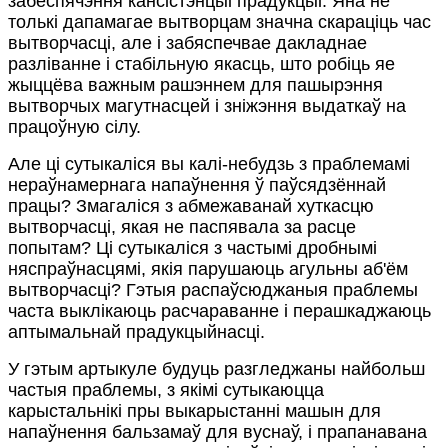
забеспячэння кансістэнцыі прадукцыі. Яна не
толькі дапамагае вытворцам значна скараціць час
вытворчасці, але і забяспечвае дакладнае
разліванне і стабільную якасць, што робіць яе
жыццёва важным рашэннем для пашырэння
вытворчых магутнасцей і зніжэння выдаткаў на
працоўную сілу.
Але ці сутыкаліся вы калі-небудзь з праблемамі
нераўнамернага напаўнення ў паўсядзённай
працы? Змагаліся з абмежаванай хуткасцю
вытворчасці, якая не паспявала за расце
попытам? Ці сутыкаліся з частымі дробнымі
няспраўнасцямі, якія парушаюць агульны аб'ём
вытворчасці? Гэтыя распаўсюджаныя праблемы
часта выклікаюць расчараванне і перашкаджаюць
аптымальнай прадукцыйнасці.
У гэтым артыкуле будуць разгледжаны найбольш
частыя праблемы, з якімі сутыкаюцца
карыстальнікі пры выкарыстанні машын для
напаўнення бальзамаў для вуснаў, і прапанавана