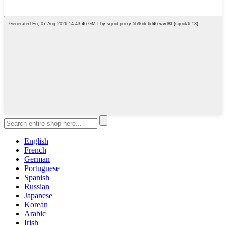
English
French
German
Portuguese
Spanish
Russian
Japanese
Korean
Arabic
Irish