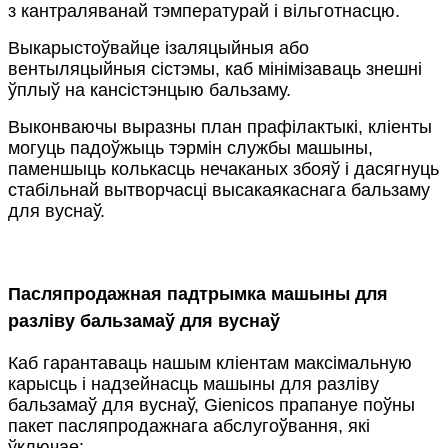
з кантраляванай тэмпературай і вільготнасцю.
Выкарыстоўвайце ізаляцыйныя або
вентыляцыйныя сістэмы, каб мінімізаваць знешні
ўплыў на кансістэнцыю бальзаму.
Выконваючы выразны план прафілактыкі, кліенты
могуць падоўжыць тэрмін службы машыны,
паменшыць колькасць нечаканых збояў і дасягнуць
стабільнай вытворчасці высакаякаснага бальзаму
для вуснаў.
Пасляпродажная падтрымка машыны для
разліву бальзамаў для вуснаў
Каб гарантаваць нашым кліентам максімальную
карысць і надзейнасць машыны для разліву
бальзамаў для вуснаў, Gienicos прапануе поўны
пакет пасляпродажнага абслугоўвання, які
ўключае: