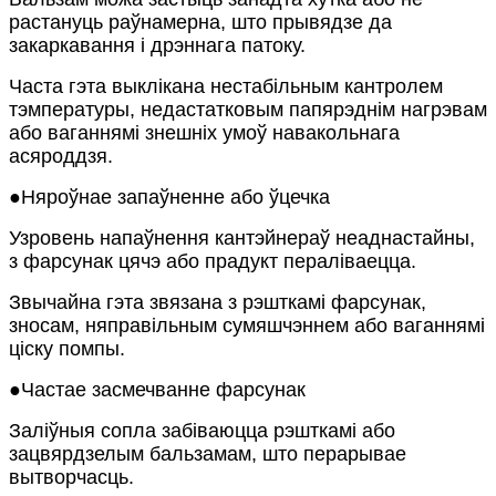
растануць раўнамерна, што прывядзе да
закаркавання і дрэннага патоку.
Часта гэта выклікана нестабільным кантролем
тэмпературы, недастатковым папярэднім нагрэвам
або ваганнямі знешніх умоў навакольнага
асяроддзя.
●Няроўнае запаўненне або ўцечка
Узровень напаўнення кантэйнераў неаднастайны,
з фарсунак цячэ або прадукт пераліваецца.
Звычайна гэта звязана з рэшткамі фарсунак,
зносам, няправільным сумяшчэннем або ваганнямі
ціску помпы.
●Частае засмечванне фарсунак
Заліўныя сопла забіваюцца рэшткамі або
зацвярдзелым бальзамам, што перарывае
вытворчасць.