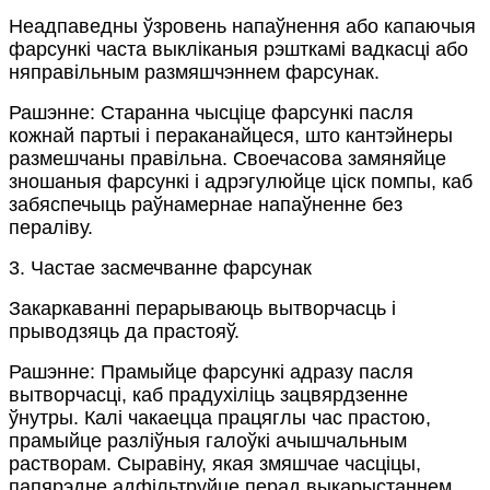
Неадпаведны ўзровень напаўнення або капаючыя
фарсункі часта выкліканыя рэшткамі вадкасці або
няправільным размяшчэннем фарсунак.
Рашэнне: Старанна чысціце фарсункі пасля
кожнай партыі і пераканайцеся, што кантэйнеры
размешчаны правільна. Своечасова замяняйце
зношаныя фарсункі і адрэгулюйце ціск помпы, каб
забяспечыць раўнамернае напаўненне без
пераліву.
3. Частае засмечванне фарсунак
Закаркаванні перарываюць вытворчасць і
прыводзяць да прастояў.
Рашэнне: Прамыйце фарсункі адразу пасля
вытворчасці, каб прадухіліць зацвярдзенне
ўнутры. Калі чакаецца працяглы час прастою,
прамыйце разліўныя галоўкі ачышчальным
растворам. Сыравіну, якая змяшчае часціцы,
папярэдне адфільтруйце перад выкарыстаннем.