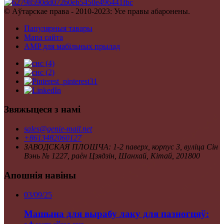
© Аўтарскае права - 2010-2023: Усе правы абаронены.
Папулярныя тавары
Мапа сайта
AMP для мабільных прылад
Звяжыцеся з намі
sales@genie-mail.net
+8613482060127
ЗАВОДСКАЯ ПЛОШЧА: 1-2 паверх, корпус 3, вуліца Сін
Вэнь № 1227, раён Цзядзін, Шанхай, Кітай, 201800
Апошнія навіны
03/09/25
Машына для вырабу лаку для пазногцяў: