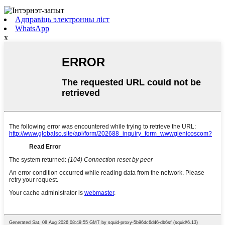
Адправіць электронны ліст
WhatsApp
x