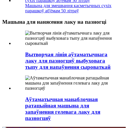
Машына для змешвання касметычных сухіх
парашкоў аб'ёмам 50 літраў
Машына для нанясення лаку на пазногці
Вытворчая лінія аўтаматычнага
лаку для пазногцяў выбуховага
тыпу для напаўнення сыроваткай
Аўтаматычная манаблочная
ратацыйная машына для
запаўнення гелевага лаку для
пазногцяў