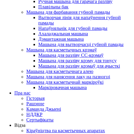
Ручная машына для гарачага разліву
Плавільны бак
Машына для фарбавання губной памады
Вытворчая лінія для напаўнення губной
памады
Напаўняльнік для губной памады
Ахаладжальная машына
Дэмантажная машына
Машына для вытворчасці губной памады
Машына для касметычных крэмаў
Машына для разліву CC-крэмаў
Машына для разліву крэму для тонусу
Машына для разліву крэмаў для ачысткі
Машына для касметычнага алею
Машына для нанясення лаку на пазногці
Машына для касметычнай маркіроўкі
Маркіровачная машына
Пра нас
Гісторыя
Рашэнне
Каманда Джыені
НДДКР
Сертыфікаты
Відэа
Кіраўніцтва па касметычных апаратах