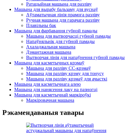
Ратацыйная машына для разліву
Машына для вырабу бальзаму для вуснаў
Аўтаматычная лінія прамога разліву
Ручная машына для гарачага разліву
Плавільны бак
Машына для фарбавання губной памады
Машына для вытворчасці губной памады
Напаўняльнік для губной памады
Ахаладжальная машына
Дэмантажная машына
Вытворчая лінія для напаўнення губной памады
Машына для касметычных крэмаў
Машына для разліву CC-крэмаў
Машына для разліву крэму для тонусу
Машына для разліву крэмаў для ачысткі
Машына для касметычнага алею
Машына для нанясення лаку на пазногці
Машына для касметычнай маркіроўкі
Маркіровачная машына
Рэкамендаваныя тавары