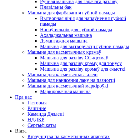
Ручная машына для гарачага разліву
Плавільны бак
Машына для фарбавання губной памады
Вытворчая лінія для напаўнення губной
памады
Напаўняльнік для губной памады
Ахаладжальная машына
Дэмантажная машына
Машына для вытворчасці губной памады
Машына для касметычных крэмаў
Машына для разліву CC-крэмаў
Машына для разліву крэму для тонусу
Машына для разліву крэмаў для ачысткі
Машына для касметычнага алею
Машына для нанясення лаку на пазногці
Машына для касметычнай маркіроўкі
Маркіровачная машына
Пра нас
Гісторыя
Рашэнне
Каманда Джыені
НДДКР
Сертыфікаты
Відэа
Кіраўніцтва па касметычных апаратах