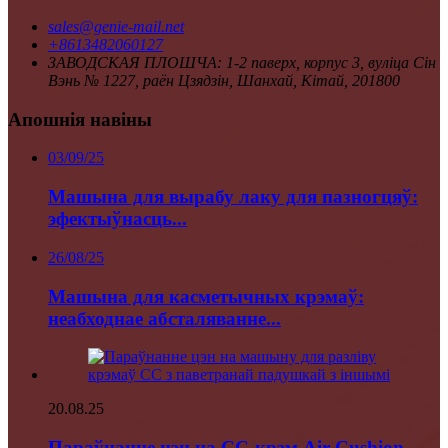
sales@genie-mail.net
+8613482060127
ЗАВОДСКАЯ ПЛОШЧА: 1-2 паверх, корпус 3, вуліца Сін
Вэнь № 1227, раён Цзядзін, Шанхай, Кітай, 201800
Апошнія навіны
03/09/25
Машына для вырабу лаку для пазногцяў:
эфектыўнасць...
26/08/25
Машына для касметычных крэмаў:
неабходнае абсталяванне...
20.08.25
Параўнанне цэн на CC-крэм Air Cushion ...