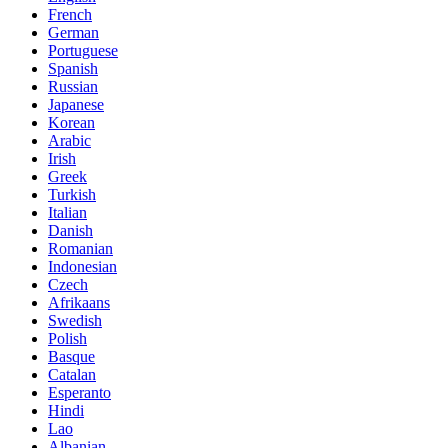
French
German
Portuguese
Spanish
Russian
Japanese
Korean
Arabic
Irish
Greek
Turkish
Italian
Danish
Romanian
Indonesian
Czech
Afrikaans
Swedish
Polish
Basque
Catalan
Esperanto
Hindi
Lao
Albanian