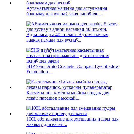
Аўтаматычная машына для астуджэння
бальзаму для вуснаў, якая напаўняе...
Адна насадка 40 шт./мін. Аўтаматычная
вадкая памада для вуснаў...
5HP Semi-Auto Cosmetic Compact Eye Shadow
Foundation ...
Касметычны хімічны мыйны сродак для
лекаў, парашок высокай...
100L абсталяванне для змешвання пудры для
макіяжу для вачэй...