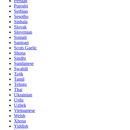
Persian
Punjabi
Serbian
Sesotho
Sinhala
Slovak
Slovenian
Somali
Samoan
Scots Gaelic
Shona
Sindhi
Sundanese
Swahili
Tajik
Tamil
Telugu
Thai
Ukrainian
Urdu
Uzbek
Vietnamese
Welsh
Xhosa
Yiddish