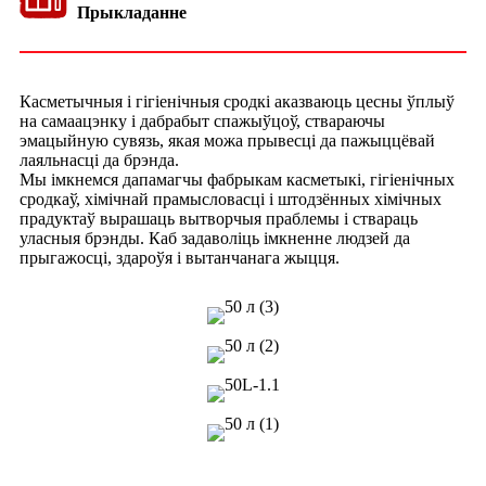
Прыкладанне
Касметычныя і гігіенічныя сродкі аказваюць цесны ўплыў
на самаацэнку і дабрабыт спажыўцоў, ствараючы
эмацыйную сувязь, якая можа прывесці да пажыццёвай
лаяльнасці да брэнда.
Мы імкнемся дапамагчы фабрыкам касметыкі, гігіенічных
сродкаў, хімічнай прамысловасці і штодзённых хімічных
прадуктаў вырашаць вытворчыя праблемы і ствараць
уласныя брэнды. Каб задаволіць імкненне людзей да
прыгажосці, здароўя і вытанчанага жыцця.