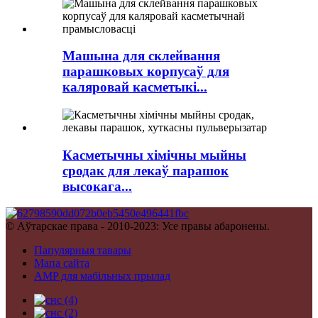
Машына для склейвання
парашковых корпусаў для
каляровай касметыкі...
Касметычны хімічны мыйны
сродак для лекаў парашок
высокага...
© Аўтарскае права - 2010-2023: Усе правы абаронены.
Папулярныя тавары
Мапа сайта
AMP для мабільных прылад