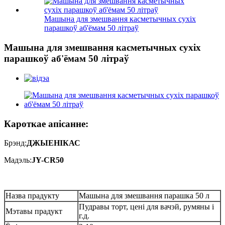
Машына для змешвання касметычных сухіх
парашкоў аб'ёмам 50 літраў
Машына для змешвання касметычных сухіх
парашкоў аб'ёмам 50 літраў
Кароткае апісанне:
Брэнд:
ДЖЫЕНІКАС
Мадэль:
JY-CR50
Назва прадукту
Машына для змешвання парашка 50 л
Пудравы торт, цені для вачэй, румяны і
Мэтавы прадукт
г.д.