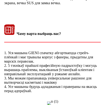
экрана, вечка SUS для замка вечка.
Чаму варта выбраць нас?
1. Уся машына GIENI спачатку абгортваецца стрейч-
плёнкай і мае трывалы корпус з фанеры, прыдатны для
марскіх перавозак.
2. 5 тэхнікаў прайшлі прафесійную падрыхтоўку і могуць
вырашаць праблемы, выкліканыя ўстаноўкай кліентам і
няправільнай эксплуатацыяй у рэжыме анлайн.
3. Мы можам прапанаваць універсальнае рашэнне для
вытворчасці касметыкі і макіяжу
4. Усе машыны будуць адладжаныя і правераны на якасць
перад адпраўкай.