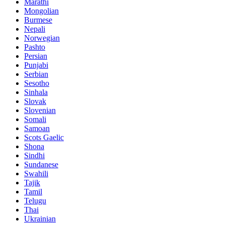
Marathi
Mongolian
Burmese
Nepali
Norwegian
Pashto
Persian
Punjabi
Serbian
Sesotho
Sinhala
Slovak
Slovenian
Somali
Samoan
Scots Gaelic
Shona
Sindhi
Sundanese
Swahili
Tajik
Tamil
Telugu
Thai
Ukrainian